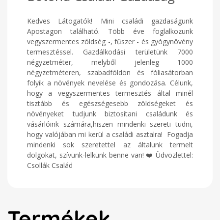
Kedves Látogatók! Mini családi gazdaságunk
Apostagon található. Több éve foglalkozunk
vegyszermentes zöldség -, fűszer - és gyógynövény
termesztéssel. Gazdálkodási területünk 7000
négyzetméter, melyből jelenleg 1000
négyzetméteren, szabadföldön és fóliasátorban
folyik a növények nevelése és gondozása. Célunk,
hogy a vegyszermentes termesztés által minél
tisztább és egészségesebb zöldségeket és
növényeket tudjunk biztosítani családunk és
vásárlóink számára,hiszen mindenki szereti tudni,
hogy valójában mi kerül a családi asztalra! Fogadja
mindenki sok szeretettel az általunk termelt
dolgokat, szívünk-lelkünk benne van! ❤️ Üdvözlettel:
Csollák Család
Termékek