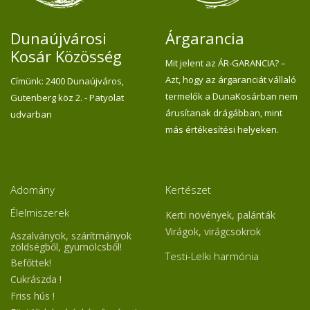
Dunaújvárosi
Árgarancia
Kosár Közösség
Mit jelent az ÁR-GARANCIA? –
Azt, hogy az árgaranciát vállaló
Címünk: 2400 Dunaújváros,
termelők a DunaKosárban nem
Gutenberg köz 2. - Patyolat
árusítanak drágábban, mint
udvarban
más értékesítési helyeken.
Adomány
Kertészet
Élelmiszerek
Kerti növények, palánták
Virágok, virágcsokrok
Aszalványok, szárítmányok
zöldségből, gyümölcsből!
Testi-Lelki harmónia
Befőttek!
Cukrászda !
Friss hús !