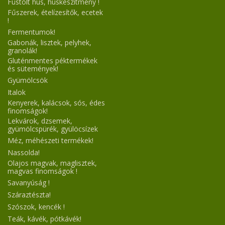
Füstölt hús, húskészítmény !
Fűszerek, ételízesítők, ecetek
!
Fermentumok!
Gabonák, lisztek, pelyhek,
granolák!
Gluténmentes péktermékek
és sütemények!
Gyümölcsök
Italok
Kenyerek, kalácsok, sós, édes
finomságok!
Lekvárok, dzsemek,
gyümölcspürék, gyülöcsízek
Méz, méhészeti termékek!
Nassolda!
Olajos magvak, maglisztek,
magvas finomságok !
Savanyúság !
Száraztészta!
Szószok, kencék !
Teák, kávék, pótkávék!