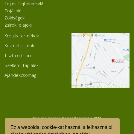
Tej és Tejtermékek!
Tojások!
Zöldségek!
Zsírok, olajok!
Kreatív termékek
Kozmetikumok
Tiszta otthon
Szellemi Táplálék
Ajándékcsomag
© Dunaújvárosi Kosár Közösség 2021.
Ez a weboldal cookie-kat használ a felhasználói
GDPR - Adatvédelmi tájékoztató