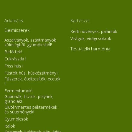
Adomány
Kertészet
Élelmiszerek
Kerti növények, palánták
Virágok, virágcsokrok
Aszalványok, szárítmányok
zöldségből, gyümölcsből!
Testi-Lelki harmónia
Befőttek!
Cukrászda !
Friss hús !
Füstölt hús, húskészítmény !
Fűszerek, ételízesítők, ecetek
!
Fermentumok!
Gabonák, lisztek, pelyhek,
granolák!
Gluténmentes péktermékek
és sütemények!
Gyümölcsök
Italok
Kenyerek, kalácsok, sós, édes