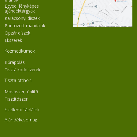
Egyedi fényképes
ajándéktárgyak
Karácsonyi díszek
Pontozott mandalák
Cipzár díszek
Ékszerek
Kozmetikumok
Bőrápolás
Tisztálkodószerek
Tiszta otthon
Mosószer, öblítő
Tisztítószer
Szellemi Táplálék
Ajándékcsomag