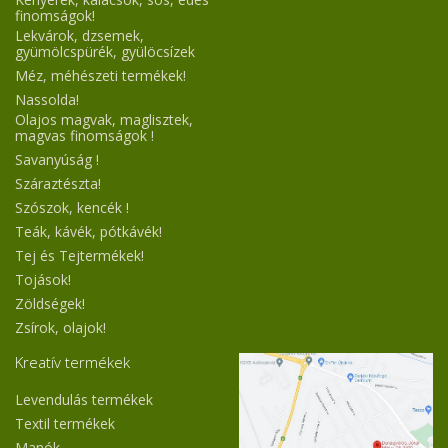
finomságok!
Lekvárok, dzsemek,
gyümölcspürék, gyülöcsízek
Méz, méhészeti termékek!
Nassolda!
Olajos magvak, maglisztek,
magvas finomságok !
Savanyúság !
Száraztészta!
Szószok, kencék !
Teák, kávék, pótkávék!
Tej és Tejtermékek!
Tojások!
Zöldségek!
Zsírok, olajok!
Kreatív termékek
Levendulás termékek
Textil termékek
Manók