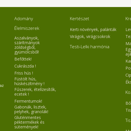
 tudjuk megadni.
Adomány
Kertészet
Kr
Élelmiszerek
Kerti növények, palánták
Le
Virágok, virágcsokrok
Te
Aszalványok,
szárítmányok
Ma
Testi-Lelki harmónia
zöldségből,
Eg
gyümölcsből!
aj
Befőttek!
Ka
Cukrászda !
Po
Friss hús !
Ci
Füstölt hús,
Ék
húskészítmény !
 az
Fűszerek, ételízesítők,
Ko
ecetek !
Fermentumok!
Bő
Gabonák, lisztek,
Ti
pelyhek, granolák!
Gluténmentes
Ti
péktermékek és
sütemények!