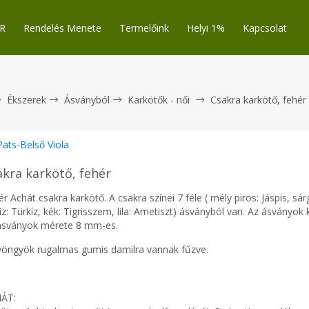
R
Rendelés Menete
Termelőink
Helyi 1%
Kapcsolat
Ékszerek
Ásványból
Karkötők - női
Csakra karkötő, fehér
Pats-Belső Viola
akra karkötő, fehér
r Achát csakra karkötő. A csakra színei 7 féle ( mély piros: Jáspis, sár
iz: Türkíz, kék: Tigrisszem, lila: Ametiszt) ásványból van. Az ásványo
ásványok mérete 8 mm-es.
yöngyök rugalmas gumis damilra vannak fűzve.
ÁT: