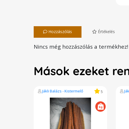
Hozzászólás
Értékelés
Nincs még hozzászólás a termékhez!
Mások ezeket re
Jákli Balázs - Kistermelő
Já
5