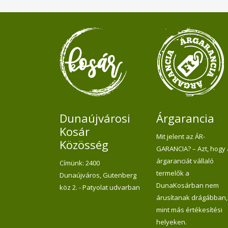
után
Dunaújvárosi
Árgarancia
Kosár
Mit jelent az ÁR-
Közösség
GARANCIA? – Azt, hogy
árgaranciát vállaló
Címünk: 2400
termelők a
Dunaújváros, Gutenberg
DunaKosárban nem
köz 2. - Patyolat udvarban
árusítanak drágábban,
mint más értékesítési
helyeken.