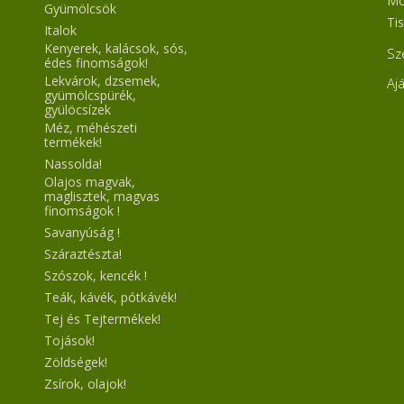
Mo
Gyümölcsök
Tis
Italok
Kenyerek, kalácsok, sós,
Sz
édes finomságok!
Lekvárok, dzsemek,
Aj
gyümölcspürék,
gyülöcsízek
Méz, méhészeti
termékek!
Nassolda!
Olajos magvak,
maglisztek, magvas
finomságok !
Savanyúság !
Száraztészta!
Szószok, kencék !
Teák, kávék, pótkávék!
Tej és Tejtermékek!
Tojások!
Zöldségek!
Zsírok, olajok!