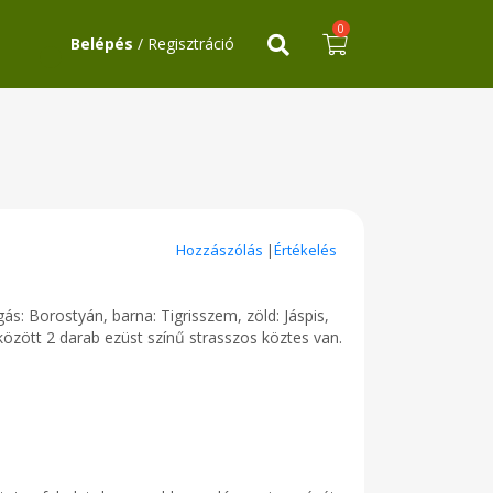
0
Belépés
/ Regisztráció
Hozzászólás
|
Értékelés
gás: Borostyán, barna: Tigrisszem, zöld: Jáspis,
k között 2 darab ezüst színű strasszos köztes van.