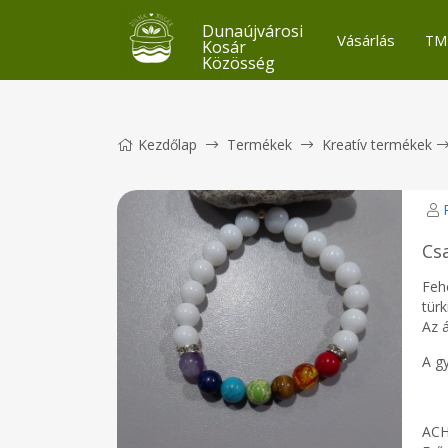
Dunaújvárosi
Vásárlás
TM
Kosár
Közösség
Kezdőlap
Termékek
Kreatív termékek
Cs
Fehé
türk
Az 
A g
ACH