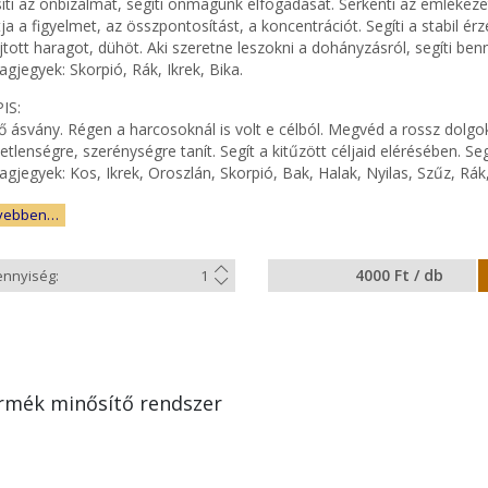
síti az önbizalmat, segíti önmagunk elfogadását. Serkenti az emlékez
tja a figyelmet, az összpontosítást, a koncentrációt. Segíti a stabil ér
jtott haragot, dühöt. Aki szeretne leszokni a dohányzásról, segíti be
lagjegyek: Skorpió, Rák, Ikrek, Bika.
IS:
 ásvány. Régen a harcosoknál is volt e célból. Megvéd a rossz dolgokt
tlenségre, szerénységre tanít. Segít a kitűzött céljaid elérésében. Seg
lagjegyek: Kos, Ikrek, Oroszlán, Skorpió, Bak, Halak, Nyilas, Szűz, Rák,
vebben…
4000 Ft / db
rmék minősítő rendszer