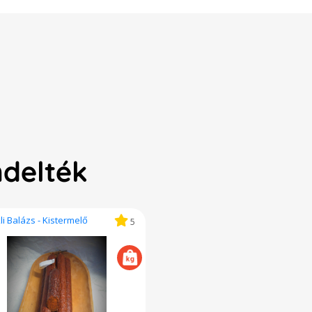
ndelték
kli Balázs - Kistermelő
5