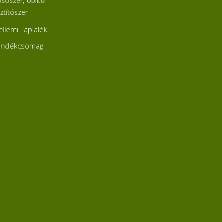
sószer, öblítő
ztítószer
ellemi Táplálék
ándékcsomag