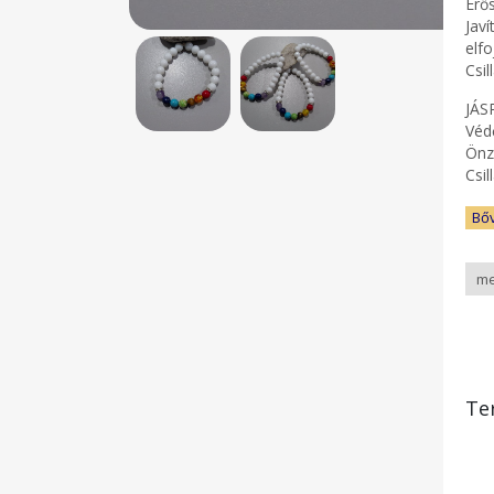
Erő
Javí
elfo
Csil
JÁSP
Védő
Önze
Csil
Bő
Te