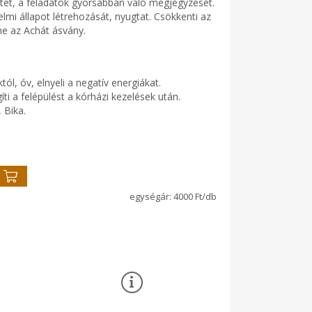
etet, a feladatok gyorsabban való megjegyzését.
zelmi állapot létrehozását, nyugtat. Csökkenti az
nne az Achát ásvány.
ól, óv, elnyeli a negatív energiákat.
íti a felépülést a kórházi kezelések után.
 Bika.
4000 Ft/db