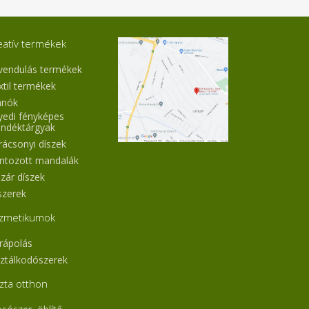
eatív termékek
vendulás termékek
xtil termékek
nók
yedi fényképes
ándéktárgyak
rácsonyi díszek
ntozott mandalák
pzár díszek
szerek
zmetikumok
rápolás
sztálkodószerek
szta otthon