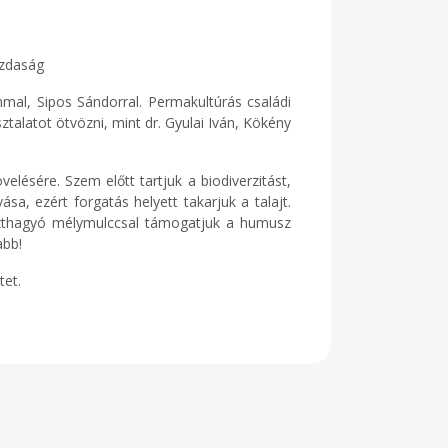
azdaság
mmal, Sipos Sándorral. Permakultúrás családi
talatot ötvözni, mint dr. Gyulai Iván, Kökény
lésére. Szem előtt tartjuk a biodiverzitást,
, ezért forgatás helyett takarjuk a talajt.
oszthagyó mélymulccsal támogatjuk a humusz
abb!
tet.