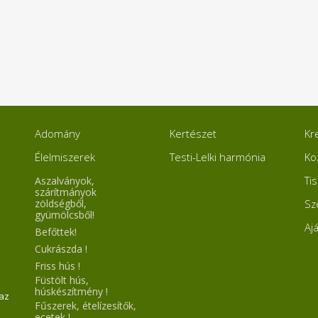
Adomány
Kertészet
Kr
Élelmiszerek
Testi-Lelki harmónia
Ko
Ti
Aszalványok,
szárítmányok
zöldségből,
Sz
gyümölcsből!
Aj
Befőttek!
Cukrászda !
Friss hús !
Füstölt hús,
húskészítmény !
 az
Fűszerek, ételízesítők,
ecetek !