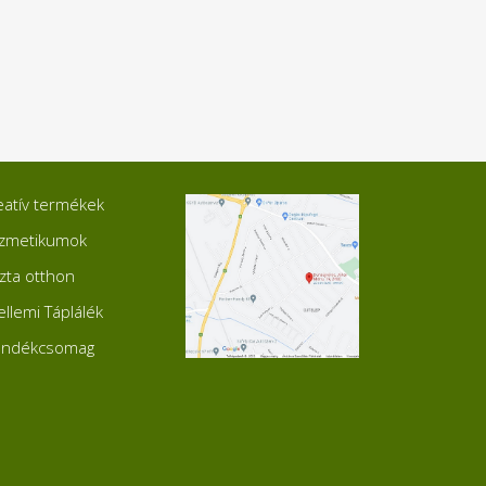
eatív termékek
zmetikumok
szta otthon
ellemi Táplálék
ándékcsomag