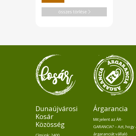
összes törlése
Dunaújvárosi
Árgarancia
Kosár
Mit jelent az ÁR-
Közösség
GARANCIA? – Azt, hogy
árgaranciát vállaló
Címünk: 2400