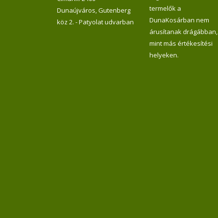
termelők a
Dunaújváros, Gutenberg
DunaKosárban nem
köz 2. - Patyolat udvarban
árusítanak drágábban,
mint más értékesítési
helyeken.