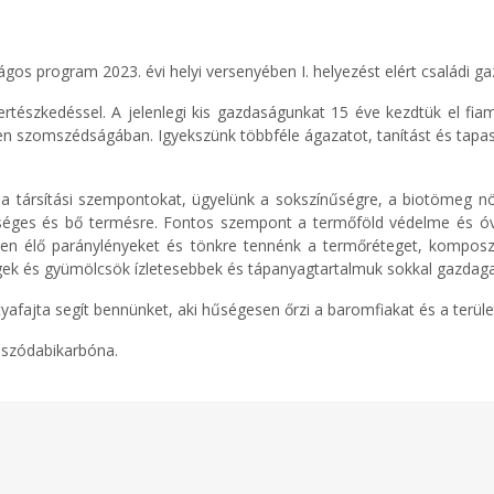
gos program 2023. évi helyi versenyében I. helyezést elért családi g
rtészkedéssel. A jelenlegi kis gazdaságunkat 15 éve kezdtük el fia
n szomszédságában. Igyekszünk többféle ágazatot, tanítást és tapasz
 társítási szempontokat, ügyelünk a sokszínűségre, a biotömeg növe
éges és bő termésre. Fontos szempont a termőföld védelme és óvása
ldben élő paránylényeket és tönkre tennénk a termőréteget, komp
égek és gyümölcsök ízletesebbek és tápanyagtartalmuk sokkal gazdag
afajta segít bennünket, aki hűségesen őrzi a baromfiakat és a terüle
, szódabikarbóna.