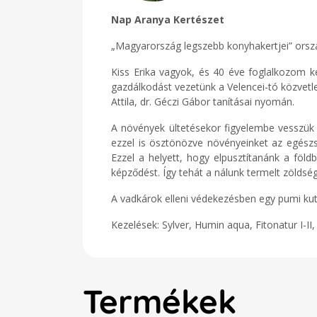
Nap Aranya Kertészet
„Magyarország legszebb konyhakertjei” orszá
Kiss Erika vagyok, és 40 éve foglalkozom ke
gazdálkodást vezetünk a Velencei-tó közvetle
Attila, dr. Géczi Gábor tanításai nyomán.
A növények ültetésekor figyelembe vesszük a
ezzel is ösztönözve növényeinket az egészs
Ezzel a helyett, hogy elpusztítanánk a fö
képződést. Így tehát a nálunk termelt zölds
A vadkárok elleni védekezésben egy pumi kuty
Kezelések: Sylver, Humin aqua, Fitonatur I-II
Termékek