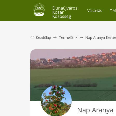
Dunaújvárosi
Vásárlás
TM
Kosár
Közösség
Kezdőlap
Termelőink
Nap Aranya Kerté
Nap Aranya 