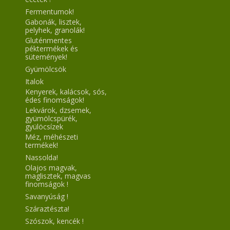
Fermentumok!
Gabonák, lisztek,
pelyhek, granolák!
Gluténmentes
péktermékek és
sütemények!
Gyümölcsök
Italok
Kenyerek, kalácsok, sós,
édes finomságok!
Lekvárok, dzsemek,
gyümölcspürék,
gyülöcsízek
Méz, méhészeti
termékek!
Nassolda!
Olajos magvak,
maglisztek, magvas
finomságok !
Savanyúság !
Száraztészta!
Szószok, kencék !