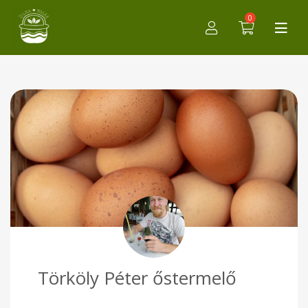
0
Törköly Péter őstermelő