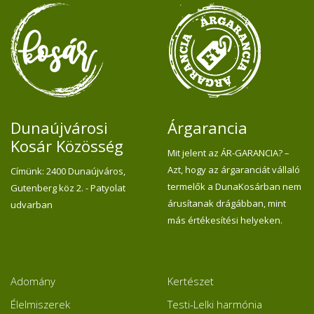
Dunaújvárosi
Árgarancia
Kosár Közösség
Mit jelent az ÁR-GARANCIA? –
Azt, hogy az árgaranciát vállaló
Címünk: 2400 Dunaújváros,
termelők a DunaKosárban nem
Gutenberg köz 2. - Patyolat
árusítanak drágábban, mint
udvarban
más értékesítési helyeken.
Adomány
Kertészet
Élelmiszerek
Testi-Lelki harmónia