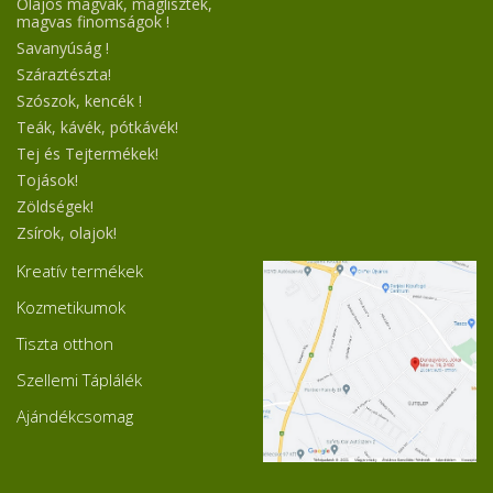
Olajos magvak, maglisztek,
magvas finomságok !
Savanyúság !
Száraztészta!
Szószok, kencék !
Teák, kávék, pótkávék!
Tej és Tejtermékek!
Tojások!
Zöldségek!
Zsírok, olajok!
Kreatív termékek
Kozmetikumok
Tiszta otthon
Szellemi Táplálék
Ajándékcsomag