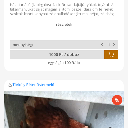
Házi tartású (kapirgálós), Nick Brown fajtájú tyúkok tojásai. A
takarmányukat saját magam állítom össze, darálom le nekik,
szoktak kapni konyhai zöldhulladékot (krumplihéjat, zöldség
gyümölcs héjakat).
1000 Ft / doboz
100 Ft/db
Törköly Péter őstermelő