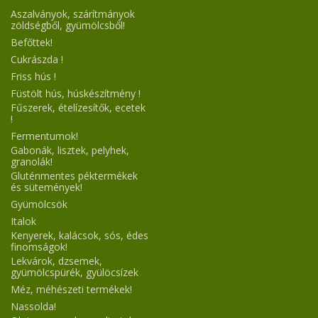
Aszalványok, szárítmányok
zöldségből, gyümölcsből!
Befőttek!
Cukrászda !
Friss hús !
Füstölt hús, húskészítmény !
Fűszerek, ételízesítők, ecetek
!
Fermentumok!
Gabonák, lisztek, pelyhek,
granolák!
Gluténmentes péktermékek
és sütemények!
Gyümölcsök
Italok
Kenyerek, kalácsok, sós, édes
finomságok!
Lekvárok, dzsemek,
gyümölcspürék, gyülöcsízek
Méz, méhészeti termékek!
Nassolda!