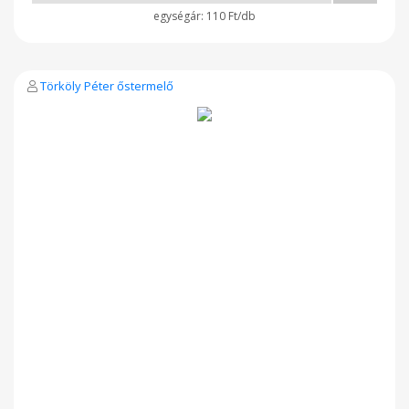
110 Ft/db
Törköly Péter őstermelő