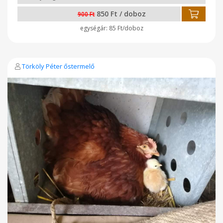
850 Ft / doboz
900 Ft
85 Ft/doboz
Törköly Péter őstermelő