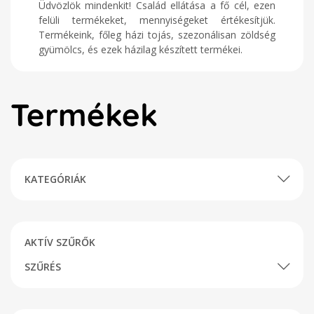
Üdvözlök mindenkit! Család ellátása a fő cél, ezen
felüli termékeket, mennyiségeket értékesítjük.
Termékeink, főleg házi tojás, szezonálisan zöldség
gyümölcs, és ezek házilag készített termékei.
Termékek
KATEGÓRIÁK
AKTÍV SZŰRŐK
SZŰRÉS