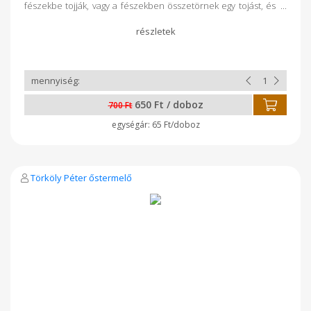
fészekbe tojják, vagy a fészekben összetörnek egy tojást, és
az piszkolja össze fészekben a többit, vagy a sok eső miatt
felhordják a lábukon a sarat a fészekbe. Ugyanúgy
fogyasztható, de előtte meg kell mosni, ezàltal amikor
megmosták, azonnal fel kell használni. Vegyes méretben,
kerülnek a dobozba.
650 Ft / doboz
700 Ft
65 Ft/doboz
Törköly Péter őstermelő