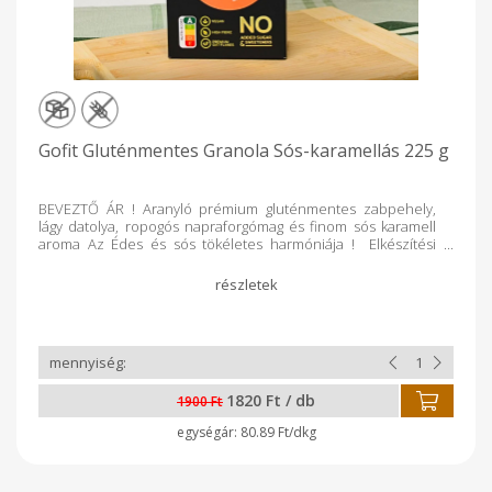
Gofit Gluténmentes Granola Sós-karamellás 225 g
BEVEZTŐ ÁR ! Aranyló prémium gluténmentes zabpehely,
lágy datolya, ropogós napraforgómag és finom sós karamell
aroma Az Édes és sós tökéletes harmóniája ! Elkészítési
javaslat: tejjel, joghurttal, smoothie feltétként, de önmagában
is fogyasztható. ENERGIA KJ1430. Kcal: 340, 5 ZSÍR:11,3 g ,
TELÍTETT ZSÍR: 1,8 g, SZÉNHIDRÁT: 43,5 g - CUKOR: 7,5 g
*, FEHÉRJE : 12 g, ROST: 16 g, SÓ: 0,29 g *Természetes
módon előforduló cukrokat tartalmaz. Gyártó: GOF Hungary
Kft. - Nyíregyháza GLUTÉNMENTES ZABFELDOLGOZÓ
ÜZEM
1820 Ft / db
1900 Ft
80.89 Ft/dkg