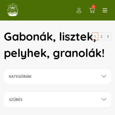
0
Gabonák, lisztek,
1
2
3
pelyhek, granolák!
KATEGÓRIÁK
SZŰRÉS