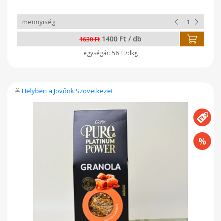
annak kiegészítésére. A természetes összetevőkből, és a
superfoodnak minősülő kiváló minőségű zabpehelyből
készült étel kiváló eledel a sportolóknak, egészségtudatos
táplálkozóknak, vegánoknak. ENERGIA KJ1736. Kcal: 413 ZSÍR
(g):16,2, TELÍTETT ZSÍR (g) : 3, SZÉNHIDRÁT (g): 51,3- CUKOR (g):
1400 Ft / db
25, FEHÉRJE (g) : 8,5, ROST (g): 10,5 SÓ (g), 0,2 Gyártó: GOF
1630 Ft
Hungary Kft. - Nyíregyháza GLUTÉNMENTES
56 Ft/dkg
ZABFELDOLGOZÓ ÜZEM
Helyben a Jövőnk Szövetkezet