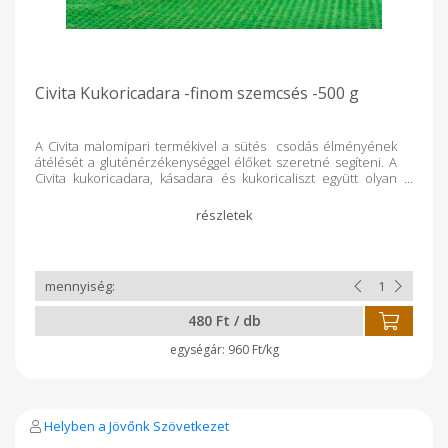
Civita Kukoricadara -finom szemcsés -500 g
A Civita malomipari termékivel a sütés csodás élményének
átélését a gluténérzékenységgel élőket szeretné segíteni. A
Civita kukoricadara, kásadara és kukoricaliszt együtt olyan
hármast képvisel a konyhában, amiért bármelyik ínyenc
szívesen nyúlna. Kiemelkedő rost-tartalmuknak
köszönhetően a teljes értékű táplálkozás alapjai.
Tulajdonságok: finom szemcsés textúra magas rosttartalom
gluténmentes, adalékmentes 500 g-os kiszerelés
Felhasználási javaslat: sütemények, desszertek készítéséhez
köretként vagy önálló fogás alapjaként salátákhoz
Kiszerelés: 500 g Tápanyagok: 100 g termékben: Energia: 320
480 Ft / db
kcal/1355kJ Zsír: 1,1g, Telített zsírsav: 0,2 g, Szénhidrát: 67,6 g -
cukor: 0,4 g, rost: 6,6 g, Fehérje: 6,3 g, Só
960 Ft/kg
Helyben a Jövőnk Szövetkezet