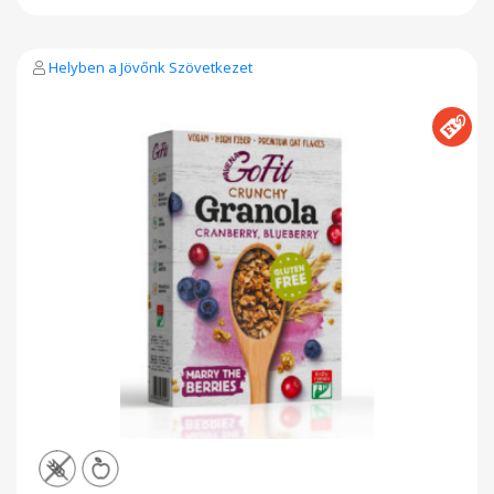
TÁPANYAGTARTALOM: Energia: 1393kJ / 331 kcal Zsír: 7,2 g -
amelyből telített 1,4 g, Szénhidrát: 53,8g - amelyből cukor
0,7g, Fehérje: 13.1g, Rost? 10 g, Só 0,0,1g Tárolási
útmutató: száraz, hűvös helyen tartandó. Minőség megőrzési
Helyben a Jövőnk Szövetkezet
idő: a gyártástól számított 12 hónap. Gyártó: GOF Hungary Kft.
- Nyíregyháza GLUTÉNMENTES ZABFELDOLGOZÓ ÜZEM