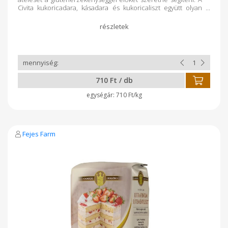
Civita kukoricadara, kásadara és kukoricaliszt együtt olyan
hármast képvisel a konyhában, amiért bármelyik ínyenc
szívesen nyúlna. Kiemelkedő rost-tartalmuknak
köszönhetően a teljes értékű táplálkozás alapjai.
Tulajdonságok: extra finom textúra magas rosttartalom
gluténmentes, adalékmentes 1000 g-os kiszerelés
Felhasználási javaslat: pékáruk, tészták készítéséhez
főzéshez szószok, mártások, pudingok sűrítéséhez
Összetevők: 100% kukoricaliszt. Gyártó: Civita Food Kft
710 Ft / db
Monostorpályi
710 Ft/kg
Fejes Farm