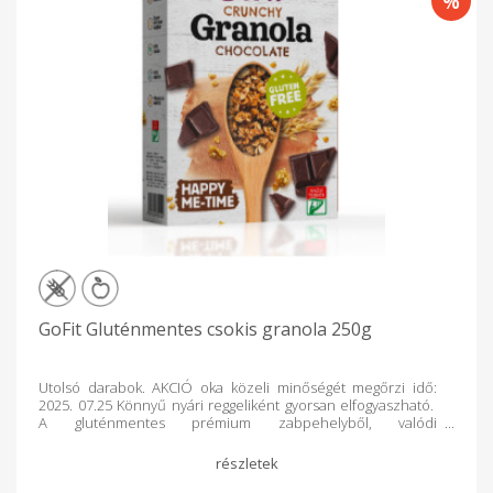
GoFit Gluténmentes csokis granola 250g
Utolsó darabok. AKCIÓ oka közeli minőségét megőrzi idő:
2025. 07.25 Könnyű nyári reggeliként gyorsan elfogyaszható.
A gluténmentes prémium zabpehelyből, valódi
gyümölcsökkel, hozzáadott cukor nélkül készült, fahéjjal
ízesített ropogós, rostban gazdag készítmény fogyasztható
bármely napszakban (ajánlottan reggel) étkezésként vagy