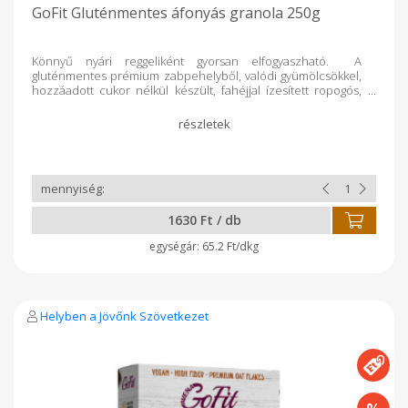
GoFit Gluténmentes áfonyás granola 250g
Könnyű nyári reggeliként gyorsan elfogyaszható. A
gluténmentes prémium zabpehelyből, valódi gyümölcsökkel,
hozzáadott cukor nélkül készült, fahéjjal ízesített ropogós,
rostban gazdag készítmény fogyasztható bármely
napszakban (ajánlottan reggel) étkezésként vagy annak
kiegészítésére. A természetes összetevőkből, és a
superfoodnak minősülő kiváló minőségű zabpehelyből
készült étel kiváló eledel a sportolóknak, egészségtudatos
táplálkozóknak, vegánoknak. ENERGIA KJ1601. Kcal: 381 ZSÍR
(g):11,5, TELÍTETT ZSÍR (g) :17, SZÉNHIDRÁT (g): 52,7- CUKOR (g):
20 FEHÉRJE (g) : 10,2 ROST (g): 10,8 SÓ (g), 0,25 Gyártó: GOF
1630 Ft / db
Hungary Kft. - Nyíregyháza GLUTÉNMENTES
ZABFELDOLGOZÓ ÜZEM
65.2 Ft/dkg
Helyben a Jövőnk Szövetkezet