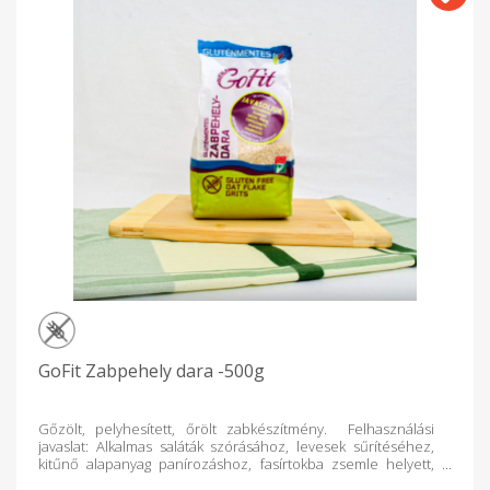
GoFit Zabpehely dara -500g
Gőzölt, pelyhesített, őrölt zabkészítmény. Felhasználási
javaslat: Alkalmas saláták szórásához, levesek sűrítéséhez,
kitűnő alapanyag panírozáshoz, fasírtokba zsemle helyett,
zabkása készítéshez. Mint pirított gluténmentes morzsa