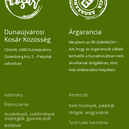
Dunaújvárosi
Árgarancia
Kosár Közösség
Mit jelent az ÁR-GARANCIA? –
Azt, hogy az árgaranciát vállaló
Címünk: 2400 Dunaújváros,
termelők a DunaKosárban nem
Gutenberg köz 2. - Patyolat
árusítanak drágábban, mint
udvarban
más értékesítési helyeken.
Adomány
Kertészet
Élelmiszerek
Kerti növények, palánták
Virágok, virágcsokrok
Aszalványok, szárítmányok
zöldségből, gyümölcsből!
Testi-Lelki harmónia
Befőttek!