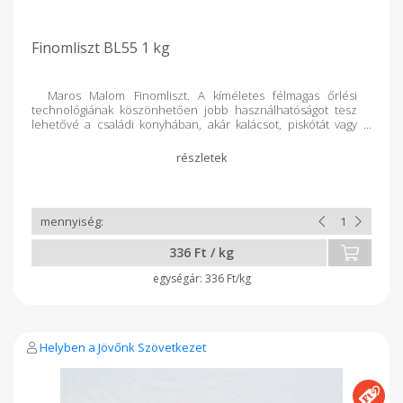
Finomliszt BL55 1 kg
Maros Malom Finomliszt. A kíméletes félmagas őrlési
technológiának köszönhetően jobb használhatóságot tesz
lehetővé a családi konyhában, akár kalácsot, piskótát vagy
galuskát készítünk belőle.
336 Ft / kg
336 Ft/kg
Helyben a Jövőnk Szövetkezet