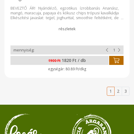
BEVEZTŐ ÁR! Nyáridéző, egzotikus ízrobbanás Ananász,
mangó, maracuja, papaya és kókusz chips trópusi kavalkádja
Elkészítési javaslat: tejjel, joghurttal, smoothie feltétként, de
önmagában is fogyasztható. ENERGIA KJ 1399. Kcal: 333
ZSÍR:10,8 g , TELÍTETT ZSÍR: 1,7 g, SZÉNHIDRÁT: 41,8 g
- CUKOR: 9,7 g *, FEHÉRJE : 11,3 g, ROST: 18,5 g, SÓ: 0,29 g
*Természetes módon előforduló cukrokat tartalmaz. Gyártó:
GOF Hungary Kft. - Nyíregyháza GLUTÉNMENTES
ZABFELDOLGOZÓ ÜZEM
1820 Ft / db
1900 Ft
80.89 Ft/dkg
1
2
3