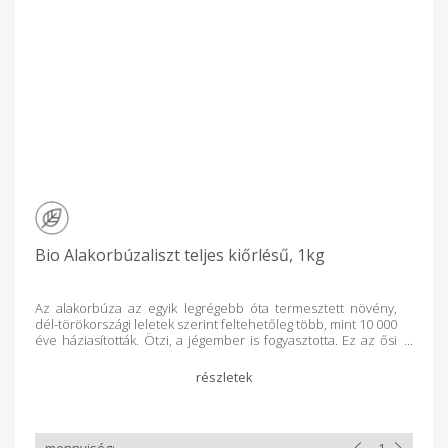
Bio Alakorbúzaliszt teljes kiőrlésű, 1kg
Az alakorbúza az egyik legrégebb óta termesztett növény,
dél-törökországi leletek szerint feltehetőleg több, mint 10 000
éve háziasították. Ötzi, a jégember is fogyasztotta. Ez az ősi
gabonaféle képezte az emberiség élelmiszerellátásának
alapját. Itthon a 19. századig termesztették, véglegesen csak a
nagyüzemi birtokok kialakulásával szorult ki a termesztésből.
Az alakorból készült liszt jellegzetes, halványsárgás
színezetű, amelyet magas karotinoid (lutein) tartalmának
köszönhet. Az alakor lizin-, mikroelem- és