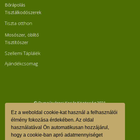
Bőrápolás
Tisztálkodószerek
Tiszta otthon
Mosószer, öblítő
Tisztítószer
Szellemi Táplálék
Ajándékcsomag
© Dunaújvárosi Kosár Közösség 2021.
Ez a weboldal cookie-kat használ a felhasználói
GDPR - Adatvédelmi tájékoztató
élmény fokozása érdekében. Az oldal
használatával Ön automatikusan hozzájárul,
ÁSZF
hogy a cookie-ban apró adatmennyiséget