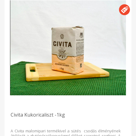
Civita Kukoricaliszt -1kg
A Civita malomipari termékivel a sütés csodás élményének
átélését a gluténérzékenységgel élőket szeretné segíteni. A