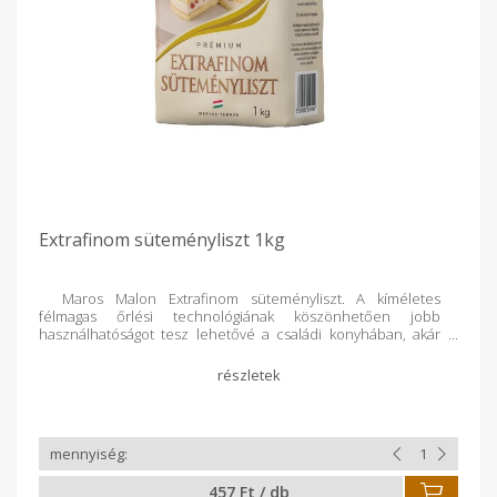
Extrafinom süteményliszt 1kg
Maros Malon Extrafinom süteményliszt. A kíméletes
félmagas őrlési technológiának köszönhetően jobb
használhatóságot tesz lehetővé a családi konyhában, akár
kalácsot, piskótát vagy galuskát készítünk belőle.
457 Ft / db