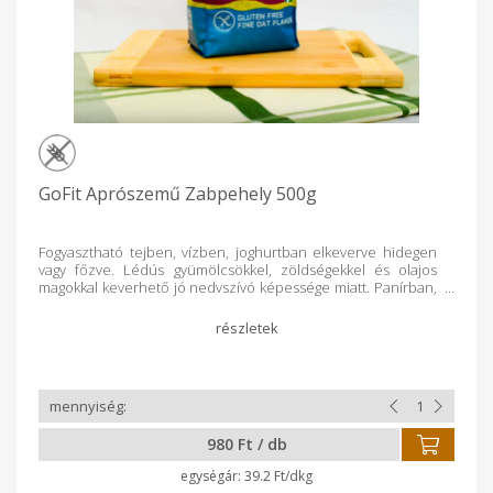
GoFit Aprószemű Zabpehely 500g
Fogyasztható tejben, vízben, joghurtban elkeverve hidegen
vagy főzve. Lédús gyümölcsökkel, zöldségekkel és olajos
magokkal keverhető jó nedvszívó képessége miatt. Panírban,
pankó morzsa helyett, könnyen felhasználható. Sós és édes
sütemények pl.:kakaós csiga, sós rudak, pogácsa tésztájában
vagy feltétjeként felhasználható. Kevertsütemények pl.:
muffinok alkotóeleme. Fasírt alapanyagaként kiváló.
Termékeink - a magyar vetőmag földbe juttatásától, saját
termesztésen és a gyártási folyamaton keresztül a
csomagolásig - szigorúan ellenőrzött körülmények között
készülnek. A keresztszennyeződések megakadályozására
980 Ft / db
speciális technológiát alkalmazunk. Az alapanyagot és a
késztermékeket saját és külső akkreditált laboratóriumban
39.2 Ft/dkg
folyamatosan vizsgáljuk és ellenőrizzük