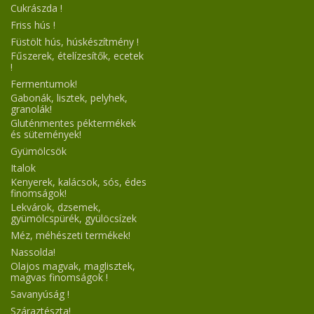
Cukrászda !
Friss hús !
Füstölt hús, húskészítmény !
Fűszerek, ételízesítők, ecetek
!
Fermentumok!
Gabonák, lisztek, pelyhek,
granolák!
Gluténmentes péktermékek
és sütemények!
Gyümölcsök
Italok
Kenyerek, kalácsok, sós, édes
finomságok!
Lekvárok, dzsemek,
gyümölcspürék, gyülöcsízek
Méz, méhészeti termékek!
Nassolda!
Olajos magvak, maglisztek,
magvas finomságok !
Savanyúság !
Száraztészta!