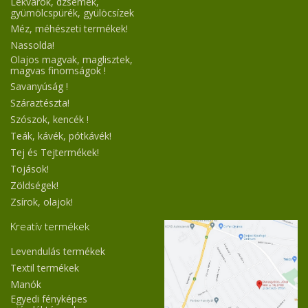
Lekvárok, dzsemek,
gyümölcspürék, gyülöcsízek
Méz, méhészeti termékek!
Nassolda!
Olajos magvak, maglisztek,
magvas finomságok !
Savanyúság !
Száraztészta!
Szószok, kencék !
Teák, kávék, pótkávék!
Tej és Tejtermékek!
Tojások!
Zöldségek!
Zsírok, olajok!
Kreatív termékek
Levendulás termékek
Textil termékek
Manók
Egyedi fényképes