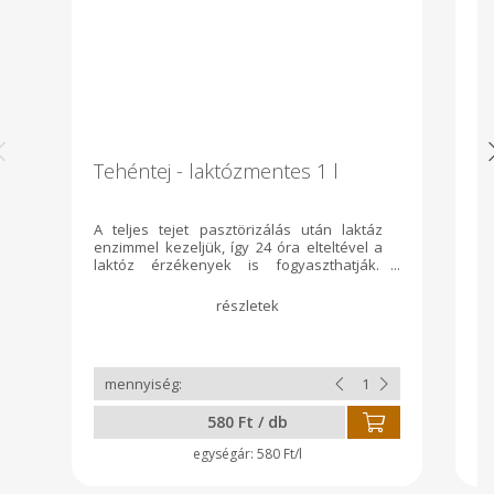
Tehéntej - laktózmentes 1 l
T
A teljes tejet pasztörizálás után laktáz
A 
enzimmel kezeljük, így 24 óra elteltével a
a 
laktóz érzékenyek is fogyaszthatják.
t
Eltarthatóság 5 nap.
pa
é
Te
és
% 
le
k
i
580 Ft / db
g
ős
580 Ft/l
vá
ku
él