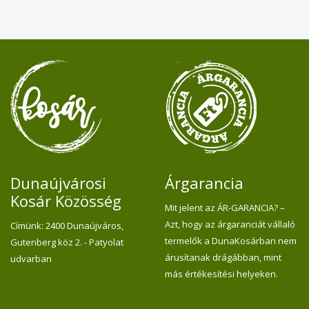
an
mi
tá
ig
se
kö
H
mu
m
sz
Dunaújvárosi
Árgarancia
Kosár Közösség
Mit jelent az ÁR-GARANCIA? –
Azt, hogy az árgaranciát vállaló
Címünk: 2400 Dunaújváros,
termelők a DunaKosárban nem
Gutenberg köz 2. - Patyolat
árusítanak drágábban, mint
udvarban
más értékesítési helyeken.