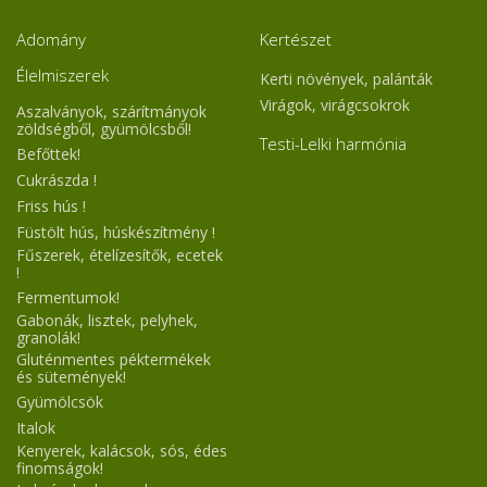
Adomány
Kertészet
Élelmiszerek
Kerti növények, palánták
Virágok, virágcsokrok
Aszalványok, szárítmányok
zöldségből, gyümölcsből!
Testi-Lelki harmónia
Befőttek!
Cukrászda !
Friss hús !
Füstölt hús, húskészítmény !
Fűszerek, ételízesítők, ecetek
!
Fermentumok!
Gabonák, lisztek, pelyhek,
granolák!
Gluténmentes péktermékek
és sütemények!
Gyümölcsök
Italok
Kenyerek, kalácsok, sós, édes
finomságok!