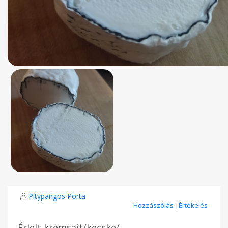
Pitypangos Porta
Hozzászólás
|
Értékelés
Érlelt krèmsajt/kecske/