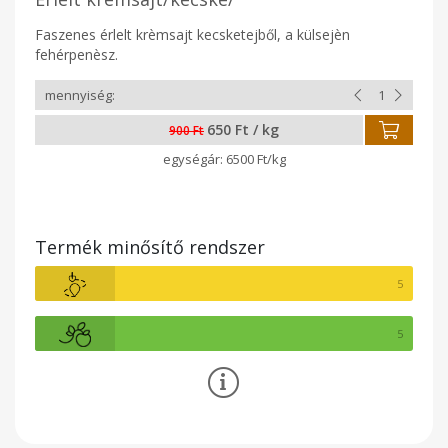
Faszenes érlelt krèmsajt kecsketejből, a külsejèn
fehérpenèsz.
650 Ft / kg
900 Ft
6500 Ft/kg
Termék minősítő rendszer
5
5